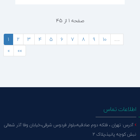
صفحه 1 از 45
1
2
3
4
5
6
7
8
9
10
…
»
»»
اطلاعات تماس
آدرس: تهران ، فلکه دوم صادقیه،بلوار فردوس شرقی،خیابان وفا آذر شمالی
نبش کوچه پانیذ،پلاک 2