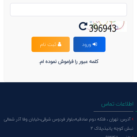
ورود
ثبت نام
کلمه عبور را فراموش نموده ام.
اطلاعات تماس
آدرس: تهران ، فلکه دوم صادقیه،بلوار فردوس شرقی،خیابان وفا آذر شمالی
نبش کوچه پانیذ،پلاک 2