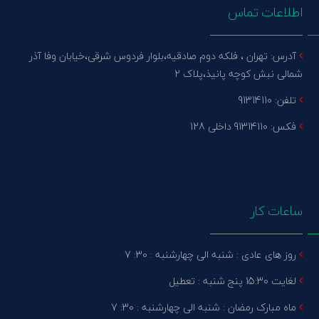
اطلاعات تماس
آدرس: تهران ، فلکه دوم صادقیه،بلوار فردوس شرقی،خیابان وفا آذر
شمالی نبش کوچه پانیذ،پلاک 2
تلفن: 91314110
فکس: 91314110 داخلی 128
ساعات کار
روز های عادی : شنبه الی چهارشنبه : 30: 7
لغایت 15:30 پنج شنبه : تعطیل
ماه مبارک رمضان : شنبه الی چهارشنبه : 30: 7