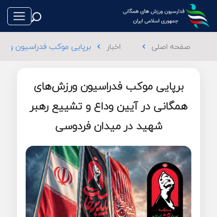
صفحه اصلی
اخبار
برپایی موکب فدراسیون ورزش
chevron_left
chevron_left
برپایی موکب فدراسیون ورزش‌های
طناب بازی
همگانی در آیین وداع و تشییع رهبر
شهید در میدان فردوسی
فوتبال
والیبال
تکواندو