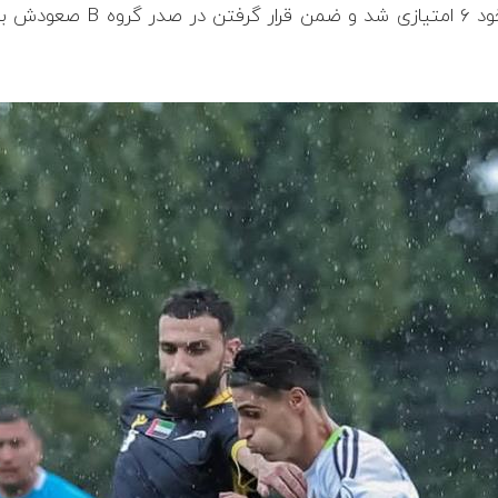
 گروه
B
صعودش به د