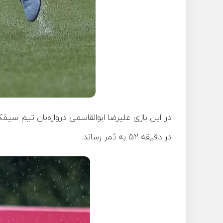
در این بازی علیرضا ابوالقاسمی دروازه‌بان تیم‌ سیمَکان جهرم در دقیقه ۳۰ و معراج پورتقی در دقیقه ۴۹ برا
در دقیقه ۵۲ به ثمر رساند.