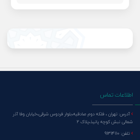
اطلاعات تماس
آدرس: تهران ، فلکه دوم صادقیه،بلوار فردوس شرقی،خیابان وفا آذر
شمالی نبش کوچه پانیذ،پلاک 2
تلفن: 91314110