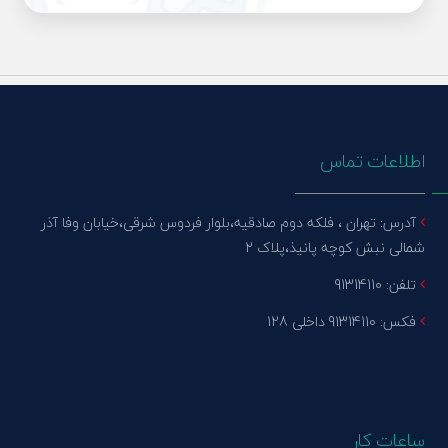
اطلاعات تماس
آدرس: تهران ، فلکه دوم صادقیه،بلوار فردوس شرقی،خیابان وفا آذر
شمالی نبش کوچه پانیذ،پلاک 2
تلفن: 91314110
فکس: 91314110 داخلی 128
ساعات کار