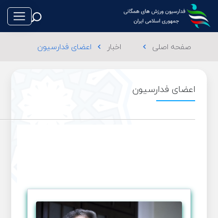
صفحه اصلی
اخبار
اعضای فدارسیون
chevron_left
chevron_left
اعضای فدارسیون
طناب بازی
فوتبال
والیبال
تکواندو