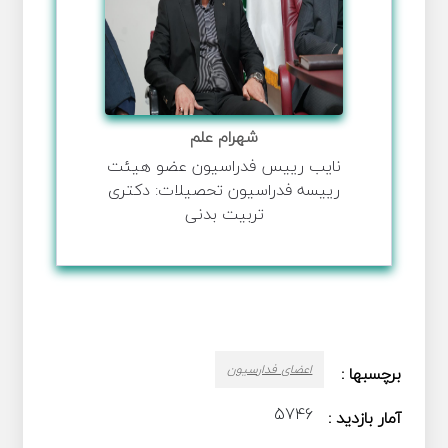
شهرام علم
نایب رییس فدراسیون عضو هیئت
رییسه فدراسیون تحصیلات: دکتری
تربیت بدنی
اعضای فدارسیون
برچسبها :
5746
آمار بازدید :