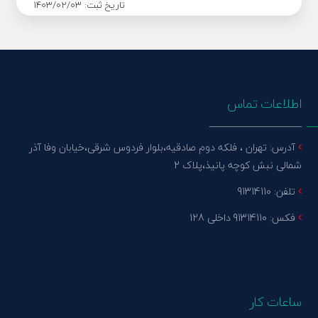
تاریخ ثبت:
1403/02/03
اطلاعات تماس
آدرس: تهران ، فلکه دوم صادقیه،بلوار فردوس شرقی،خیابان وفا آذر
شمالی نبش کوچه پانیذ،پلاک 2
تلفن: 91314110
فکس: 91314110 داخلی 128
ساعات کار