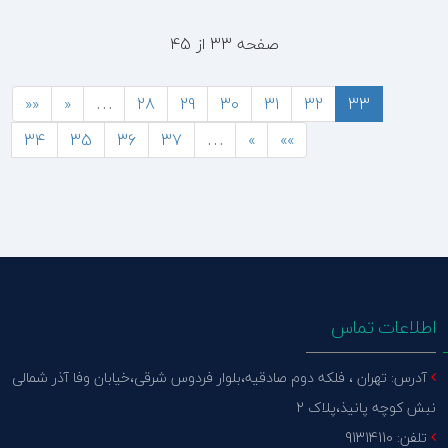
صفحه 33 از 45
««
«
…
28
29
30
31
32
33
34
35
36
37
…
»
»»
اطلاعات تماس
آدرس: تهران ، فلکه دوم صادقیه،بلوار فردوس شرقی،خیابان وفا آذر شمالی
نبش کوچه پانیذ،پلاک 2
تلفن: 91314110