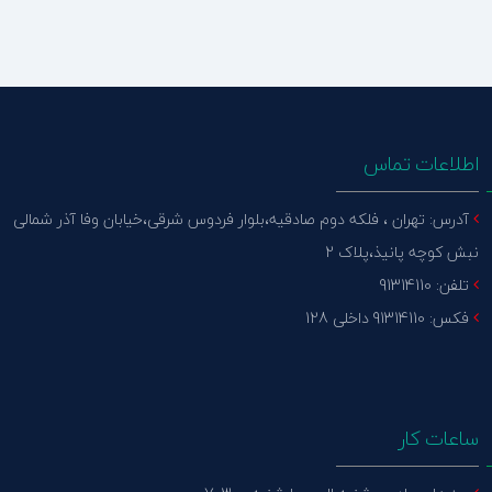
اطلاعات تماس
آدرس: تهران ، فلکه دوم صادقیه،بلوار فردوس شرقی،خیابان وفا آذر شمالی
نبش کوچه پانیذ،پلاک 2
تلفن: 91314110
فکس: 91314110 داخلی 128
ساعات کار