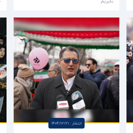
بگیریم.
ح
انتشار : 1404/12/21