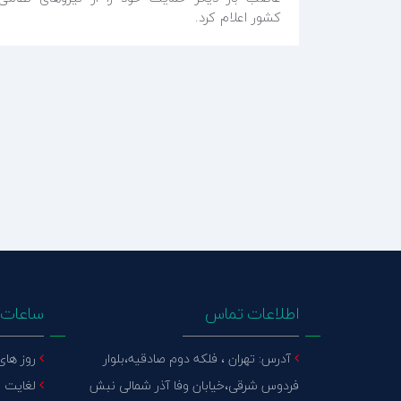
کشور اعلام کرد.
اطلاعات تماس
ساعات ک
آدرس: تهران ، فلکه دوم صادقیه،بلوار
روز های ع
فردوس شرقی،خیابان وفا آذر شمالی نبش
لغایت 15:30 پنج شنبه : تعطیل