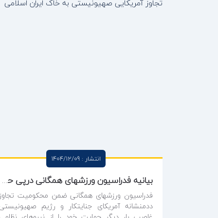
انتشار : 1404/12/09
بیانیه فدراسیون ورزشهای همگانی درپی حملات و تجاوز آمریکایی صهیونیستی به خاک ایران اسلامی
فدراسیون ورزشهای همگانی ضمن محکومیت تجاوز
ددمنشانه آمریکای جنایتکار و رژیم صهیونیستی
غاصب بار دیگر حمایت خود را از نیروهای نظامی