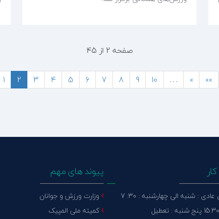
صفحه 2 از 45
1
2
3
4
5
6
7
8
9
10
…
»
»»
ار
پیوند های مهم
ادی : شنبه الی چهارشنبه : 30: 7
وزارت ورزش و جوانان
کمیته ملی المپیک