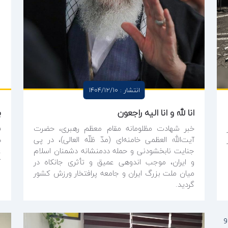
انتشار : 1404/12/10
انا لله و انا الیه راجعون
خبر شهادت مظلومانه مقام معظم رهبری، حضرت
ف
آیت‌الله العظمی خامنه‌ای (مدّ ظلّه العالی)، در پی
د
جنایت نابخشودنی و حمله ددمنشانه دشمنان اسلام
غ
و ایران، موجب اندوهی عمیق و تأثری جانکاه در
ک
میان ملت بزرگ ایران و جامعه پرافتخار ورزش کشور
گردید.