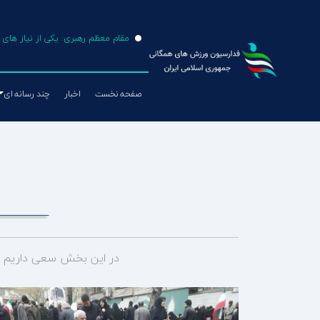
مقام معظم رهبری: یکی از نیاز ها
صفحه نخست
اخبار
چند رسانه ای
طناب بازی
فوتبال
والیبال
تکواندو
در این بخش سعی داریم جد