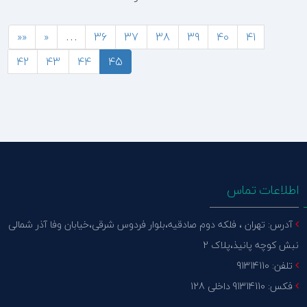
««
«
…
36
37
38
39
40
41
42
43
44
45
اطلاعات تماس
آدرس: تهران ، فلکه دوم صادقیه،بلوار فردوس شرقی،خیابان وفا آذر شمالی
نبش کوچه پانیذ،پلاک 2
تلفن: 91314110
فکس: 91314110 داخلی 128