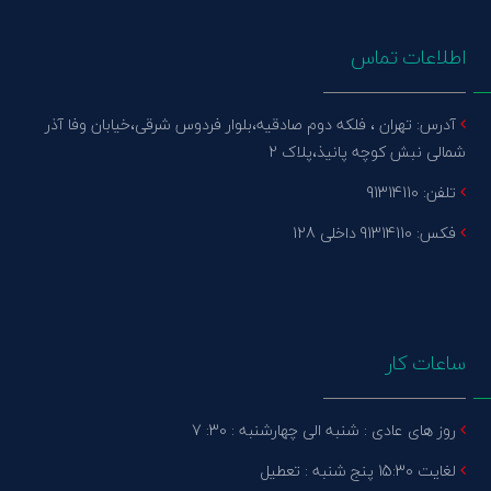
اطلاعات تماس
آدرس: تهران ، فلکه دوم صادقیه،بلوار فردوس شرقی،خیابان وفا آذر
شمالی نبش کوچه پانیذ،پلاک 2
تلفن: 91314110
فکس: 91314110 داخلی 128
ساعات کار
روز های عادی : شنبه الی چهارشنبه : 30: 7
لغایت 15:30 پنج شنبه : تعطیل