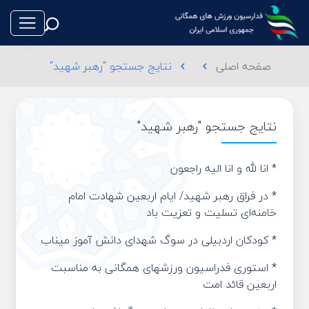
صفحه اصلی
نتایج جستجو "رهبر شهید"
chevron_left
chevron_left
نتایج جستجو "رهبر شهید"
طناب بازی
* انا لله و انا الیه راجعون
فوتبال
* در فراق رهبر شهید/ ایام اربعین شهادت امام
خامنه‌ای تسلیت و تعزیت باد
والیبال
* کودکان اردبیلی در سوگ شهدای دانش آموز میناب
تکواندو
* استوری فدراسیون ورزشهای همگانی به مناسبت
اربعین قائد امت