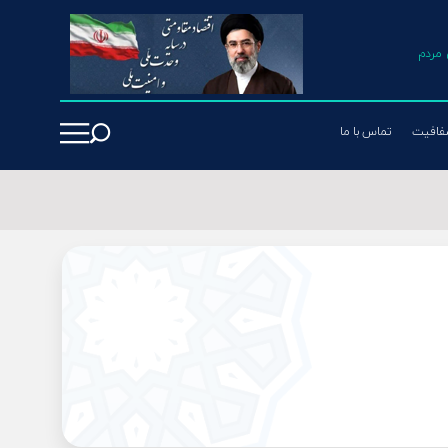
مردم
فافیت
تماس با ما