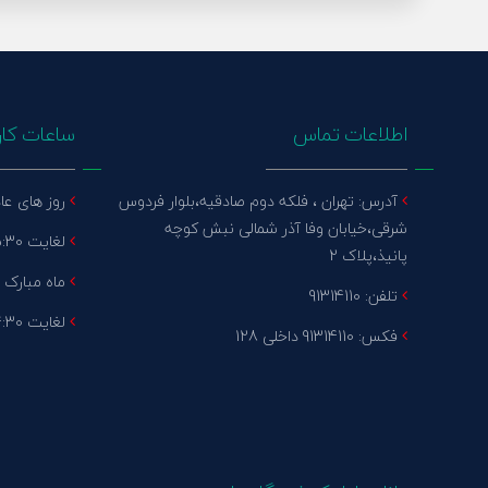
اطلاعات تماس
ساعات کار
آدرس: تهران ، فلکه دوم صادقیه،بلوار فردوس
روز های عادی 
شرقی،خیابان وفا آذر شمالی نبش کوچه
لغایت 15:30 پنج شنبه : تعطیل
پانیذ،پلاک 2
ماه مبارک رم
تلفن: 91314110
لغایت 14:30 پنج شنبه : تعطیل
فکس: 91314110 داخلی 128