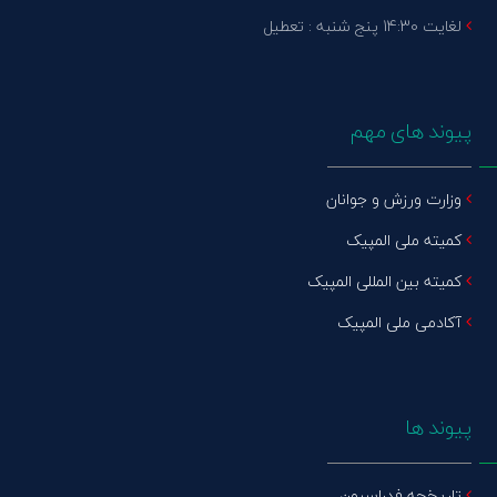
لغایت 14:30 پنج شنبه : تعطیل
پیوند های مهم
وزارت ورزش و جوانان
کمیته ملی المپیک
کمیته بین المللی المپیک
آکادمی ملی المپیک
پیوند ها
تاریخچه فدراسیون