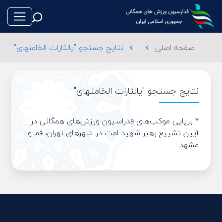
صفحه اصلی
نتایج جستجو "یالثارات الخامنهای"
chevron_left
chevron_left
نتایج جستجو "یالثارات الخامنهای"
طناب بازی
* برپایی موکب‌های فدراسیون ورزش‌های همگانی در
فوتبال
آیین تشییع رهبر شهید امت در شهرهای تهران، قم و
مشهد
والیبال
تکواندو