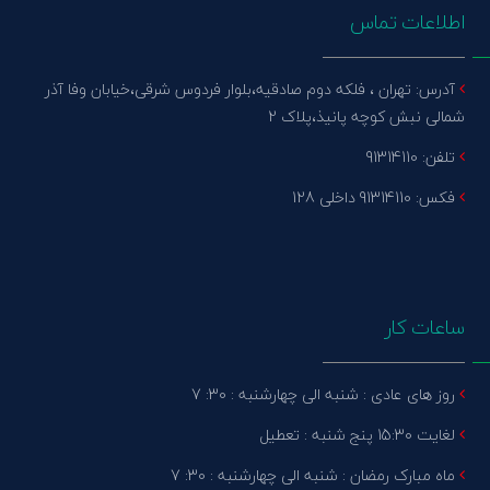
اطلاعات تماس
آدرس: تهران ، فلکه دوم صادقیه،بلوار فردوس شرقی،خیابان وفا آذر
شمالی نبش کوچه پانیذ،پلاک 2
تلفن: 91314110
فکس: 91314110 داخلی 128
ساعات کار
روز های عادی : شنبه الی چهارشنبه : 30: 7
لغایت 15:30 پنج شنبه : تعطیل
ماه مبارک رمضان : شنبه الی چهارشنبه : 30: 7