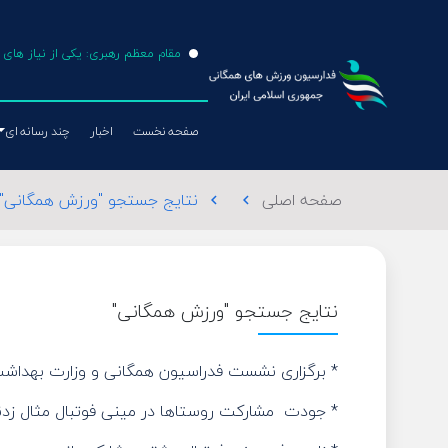
مقام معظم رهبری: یکی از نیاز ها
صفحه نخست
اخبار
چند رسانه ای
صفحه اصلی
نتایج جستجو "ورزش همگانی"
chevron_left
chevron_left
طناب بازی
فوتبال
نتایج جستجو "ورزش همگانی"
والیبال
تکواندو
* برگزاری نشست فدراسیون همگانی و وزارت بهداش
* جودت ‌ مشارکت روستاها در مینی فوتبال مثال زد