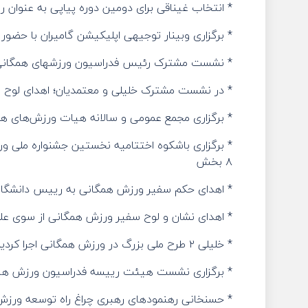
* انتخاب غیناقی برای دومین دوره پیاپی به عنوا
* برگزاری وبینار توجیهی اپلیکیشن گامیران با حضو
* نشست مشترک رئیس فدراسیون ورزشهای همگانی ب
* در نشست مشترک خلیلی و معتمدیان؛ اهدای لوح سف
* برگزاری مجمع عمومی و سالانه هیات ورزش‌های ه
* برگزاری باشکوه اختتامیه نخستین جشنواره ملی و
۸ بخش
* اهدای حکم سفیر ورزش همگانی به رییس دانشگاه آ
* اهدای نشان و لوح سفیر ورزش همگانی از سوی علی 
* خلیلی ۲ طرح ملی بزرگ در ورزش همگانی اجرا کردیم ورزش ارزان باید در دسترس مردم قرار گیرد با برنامه‌های تفریحی ورزش را به جمع خانواده‌ها خواهیم برد
* برگزاری نشست هیئت رییسه فدراسیون ورزش های
* حسنخانی رهنمودهای رهبری چراغ راه توسعه ورز