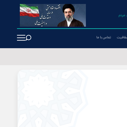
مردم
فافیت
تماس با ما