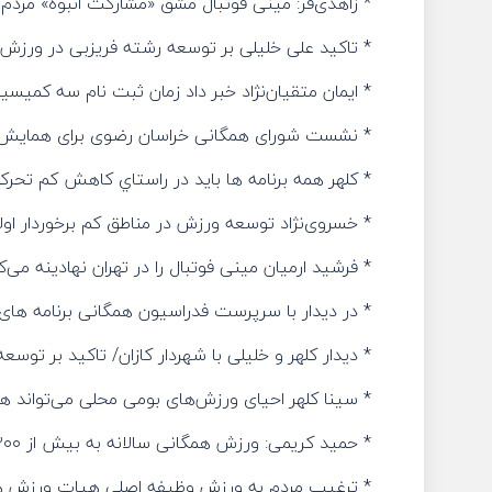
* زاهدی‌فر: مینی فوتبال مشق «مشارکت انبوه» مرد
* تاکید علی خلیلی بر توسعه رشته فریزبی در ورزش
* ایمان متقیان‌نژاد خبر داد زمان ثبت نام سه ک
* نشست شورای همگانی خراسان رضوی برای همایش 
* كلهر همه برنامه ها بايد در راستاي كاهش كم تحرك
* خسروی‌نژاد توسعه ورزش در مناطق کم برخوردار ا
* فرشید ارمیان مینی فوتبال را در تهران نهادینه می‌ک
* در دیدار با سرپرست فدراسیون همگانی برنامه ها
* دیدار کلهر و خلیلی با شهردار کازان/ تاکید بر توس
* سینا کلهر احیای ورزش‌های بومی محلی می‌تواند هو
* حمید کریمی: ورزش همگانی سالانه به بیش از ۲۰۰ میلیارد تومان اعتبار نیاز دارد
* ترغیب مردم به ورزش وظیفه اصلی هیات ورزش 