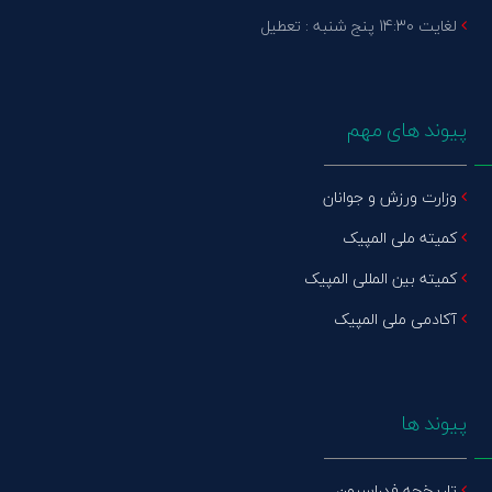
لغایت 14:30 پنج شنبه : تعطیل
پیوند های مهم
وزارت ورزش و جوانان
کمیته ملی المپیک
کمیته بین المللی المپیک
آکادمی ملی المپیک
پیوند ها
تاریخچه فدراسیون