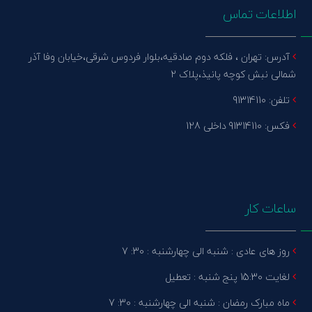
اطلاعات تماس
آدرس: تهران ، فلکه دوم صادقیه،بلوار فردوس شرقی،خیابان وفا آذر
شمالی نبش کوچه پانیذ،پلاک 2
تلفن: 91314110
فکس: 91314110 داخلی 128
ساعات کار
روز های عادی : شنبه الی چهارشنبه : 30: 7
لغایت 15:30 پنج شنبه : تعطیل
ماه مبارک رمضان : شنبه الی چهارشنبه : 30: 7