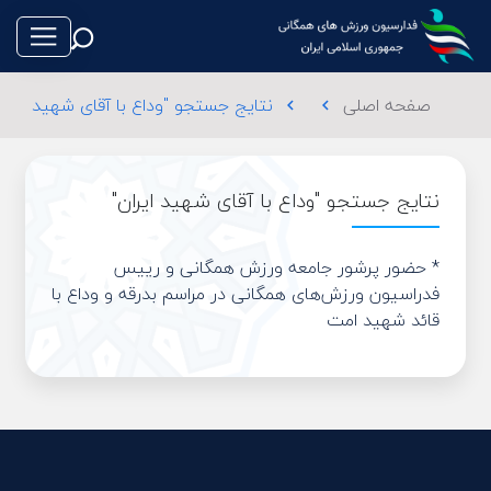
صفحه اصلی
نتایج جستجو "وداع با آقای شهید ایران
chevron_left
chevron_left
نتایج جستجو "وداع با آقای شهید ایران"
طناب بازی
* حضور پرشور جامعه ورزش همگانی و رییس
فوتبال
فدراسیون ورزش‌های همگانی در مراسم بدرقه و وداع با
قائد شهید امت
والیبال
تکواندو