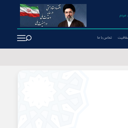
مردم
فافیت
تماس با ما