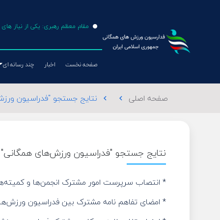
مقام معظم رهبری: یکی از نیاز ها
صفحه نخست
اخبار
چند رسانه ای
صفحه اصلی
نتایج جستجو "فدراسیون ورزش
chevron_left
chevron_left
طناب بازی
فوتبال
نتایج جستجو "فدراسیون ورزش‌های همگانی"
والیبال
تکواندو
* انتصاب سرپرست امور مشترک انجمن‌ها و کمیته‌ه
* امضای تفاهم نامه مشترک بین فدراسیون ورزش‌های