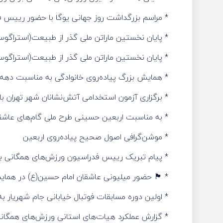
* مراسم بزرگداشت روز جهانی یوگا با حضور رییس 
* پایان نخستین ماراتن ملی گذر از طبیعت(استراگوس) ب
* پایان نخستین ماراتن ملی گذر از طبیعت(استراگوس) 
* همایش بزرگ پیاده‌روی خانوادگی به مناسبت دهه ا
* برگزاری آزمون استخدامی آتش‌نشانان شهر تهران با حضور ۱۶۰۰ شرکت‌کننده با همکاری فدراسیون ور
* به مناسبت اربعین حسینی طرح ملی گام‌های عاشق
* موشن‌گرافی اصول صحیح پیاده‌روی اربعین
* پیام تبریک رییس فدراسیون ورزش‌های همگانی به
* 🏴 حضور میلیونی عاشقان امام حسین(ع) در همای
* اولین دوره مسابقات فوتبال خیابانی جام شهریار به
* گزارش عملکرد هیات‌های استانی ورزش‌های همگان