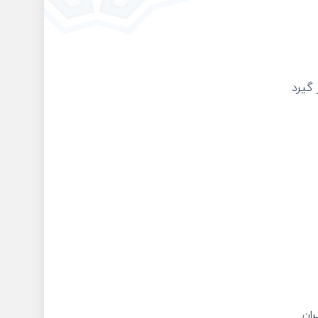
گیرد
ران