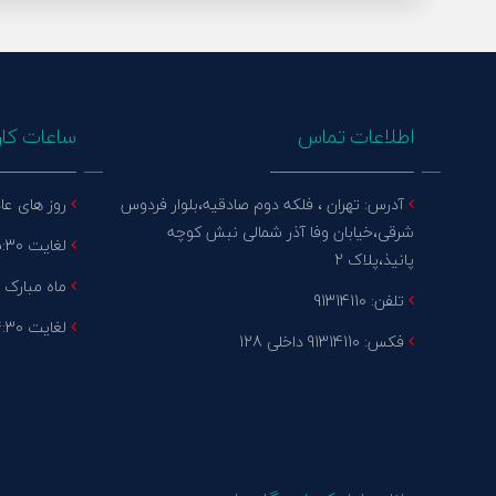
اطلاعات تماس
ساعات کار
آدرس: تهران ، فلکه دوم صادقیه،بلوار فردوس
روز های عادی 
شرقی،خیابان وفا آذر شمالی نبش کوچه
لغایت 15:30 پنج شنبه : تعطیل
پانیذ،پلاک 2
ماه مبارک رم
تلفن: 91314110
لغایت 14:30 پنج شنبه : تعطیل
فکس: 91314110 داخلی 128