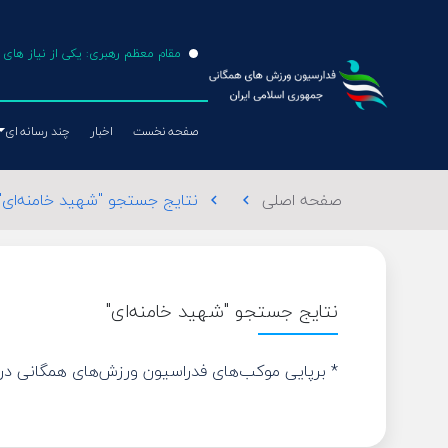
مقام معظم رهبری: یکی از نیاز ها
صفحه نخست
اخبار
چند رسانه ای
صفحه اصلی
نتایج جستجو "شهید خامنه‌ای"
chevron_left
chevron_left
طناب بازی
فوتبال
نتایج جستجو "شهید خامنه‌ای"
والیبال
تکواندو
* برپایی موکب‌های فدراسیون ورزش‌های همگانی در