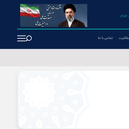
مردم
فافیت
تماس با ما