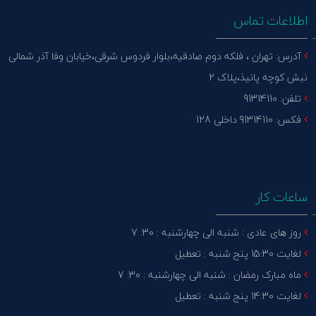
اطلاعات تماس
آدرس: تهران ، فلکه دوم صادقیه،بلوار فردوس شرقی،خیابان وفا آذر شمالی
نبش کوچه پانیذ،پلاک 2
تلفن: 91314110
فکس: 91314110 داخلی 128
ساعات کار
روز های عادی : شنبه الی چهارشنبه : 30: 7
لغایت 15:30 پنج شنبه : تعطیل
ماه مبارک رمضان : شنبه الی چهارشنبه : 30: 7
لغایت 14:30 پنج شنبه : تعطیل