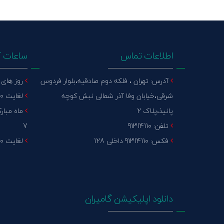
اطلاعات تماس
ساعات ک
آدرس: تهران ، فلکه دوم صادقیه،بلوار فردوس
روز های عا
شرقی،خیابان وفا آذر شمالی نبش کوچه
لغایت 15:30 پنج شنبه : تعطیل
پانیذ،پلاک 2
تلفن: 91314110
7
فکس: 91314110 داخلی 128
لغایت 14:30 پنج شنبه : تعطیل
دانلود اپلیکیشن گامیران