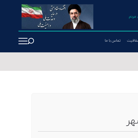
مردم
فافیت
تماس با ما
هر