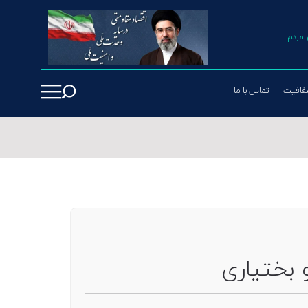
مردم
فافیت
تماس با ما
 بختیاری