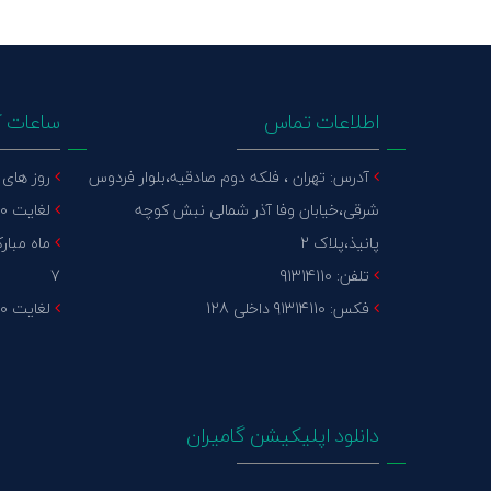
اطلاعات تماس
ساعات ک
آدرس: تهران ، فلکه دوم صادقیه،بلوار فردوس
روز های عا
شرقی،خیابان وفا آذر شمالی نبش کوچه
لغایت 15:30 پنج شنبه : تعطیل
پانیذ،پلاک 2
تلفن: 91314110
7
فکس: 91314110 داخلی 128
لغایت 14:30 پنج شنبه : تعطیل
دانلود اپلیکیشن گامیران