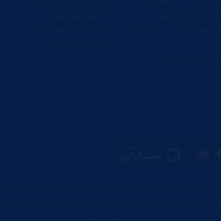
کمیته ملی المپیک
ماه مبارک رمضان : شنبه الی چهارشنبه : 30:
کمیته بین المللی المپیک
آکادمی ملی المپیک
حی سایت نیووب
© کلیه حقوق خبری و تصویری این سایت متعلق به فدراسیون 