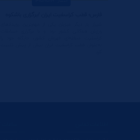
انتشار : 1405/05/09
فارس؛ قطب کراسفیت ایران /برگزاری باشکوه مسابقات کراسفیت منطقه‌ای قهرمان کشور در شیراز
شیراز بار دیگر میزبان یکی از مهم‌ترین رویدادهای
ورزش همگانی کشور بود و با برگزاری مسابقات
کراسفیت منطقه‌ای قهرمان کشور، جایگاه خود را
به‌عنوان قطب کراسفیت ایران بیش از پیش تثبیت
کرد.
اطلاعات تماس
ساعات ک
آدرس: تهران ، فلکه دوم صادقیه،بلوار فردوس
روز های عا