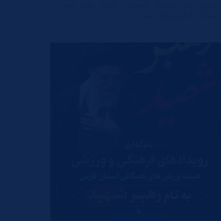
ورزش، زبان مشترک انسانیت است؛ امروز وقت
ایستادن کنار هرمزگان است