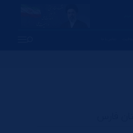
مردم
فافیت
تماس با ما
ان فارس