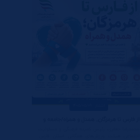
انتشار : 1405/05/09
از فارس تا هرمزگان_ همدل و همراه/جامعه ورزش فارس پرچمدار پویش ملی همدلی شد
محمدرضا جعفری، رئیس کمیته فرهنگی و مسئولیت
اجتماعی هیئت ورزش‌های همگانی استان فارس: