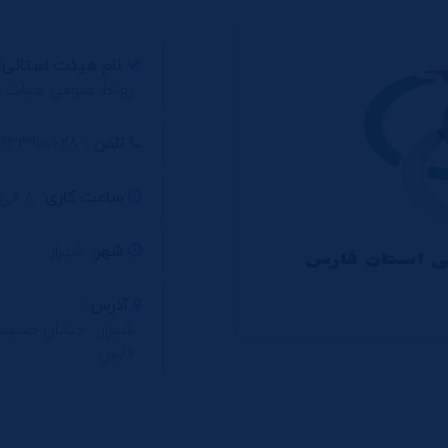
نام هیئت استانی:
روابط عمومی هیات 
تلفن :
9339110628
ساعت کاری:
۸ الی ۱۵
شهر:
شیراز
آدرس :
شیراز . خیابان حسی
فارس