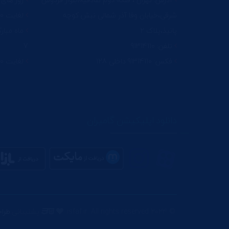
شرقی،خیابان وفا آذر شمالی نبش کوچه
لغایت 15:30 پنج شنبه : تعطیل
پانیذ،پلاک 2
تلفن: 91314110
7
فکس: 91314110 داخلی 128
لغایت 14:30 پنج شنبه : تعطیل
دانلود اپلیکیشن گامیران
© 2024 isfaf.ir. All rights reserved.
پشتیبانی:
طرا