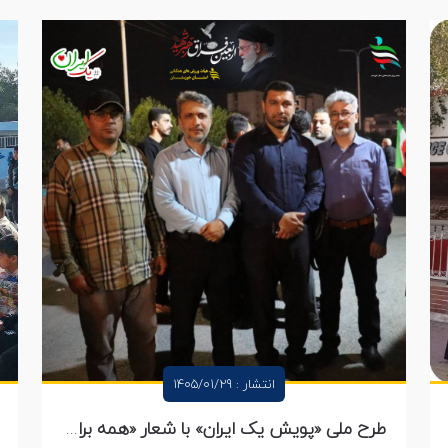
انتشار : 1405/01/29
طرح ملی «پویش یک ایران» با شعار «همه برای ایران» روز ۲۹ فروردین برگزار شد.