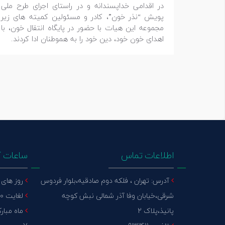
در اقدامی خداپسندانه و در راستای اجرای طرح ملی
پویش “نذر خون”، کادر و مسئولین کمیته های زیر
مجموعه این هیات با حضور در پایگاه انتقال خون، با
اهدای خون خود، دین خود را به هموطنان ادا کردند.
اطلاعات تماس
ساعات ک
آدرس: تهران ، فلکه دوم صادقیه،بلوار فردوس
روز های عا
شرقی،خیابان وفا آذر شمالی نبش کوچه
لغایت 15:30 پنج شنبه : تعطیل
پانیذ،پلاک 2