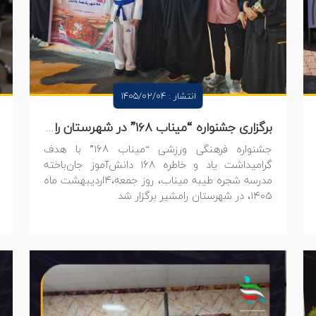
انتشار : 1405/02/04
برگزاری جشنواره “میناب ۱۶۸” در شهرستان رامشیر به یاد شهدای دانش‌آموز
جشنواره فرهنگی ورزشی “میناب ۱۶۸” با هدف
گرامیداشت یاد و خاطره ۱۶۸ دانش‌آموز جان‌باخته
مدرسه شجره طیبه میناب، روز جمعه،۴اردیبهشت ماه
۱۴۰۵، در شهرستان رامشیر برگزار شد.