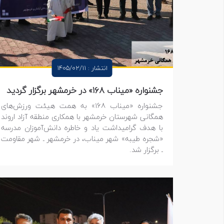
انتشار : 1405/02/11
جشنواره «میناب ۱۶۸» در خرمشهر برگزار گردید ‌
جشنواره «میناب ۱۶۸» به همت هیئت ورزش‌های
همگانی شهرستان خرمشهر با همکاری منطقه آزاد اروند
با هدف گرامیداشت یاد و خاطره دانش‌آموزان مدرسه
«شجره طیبه» شهر میناب، در خرمشهر ـ شهر مقاومت
ـ برگزار شد.