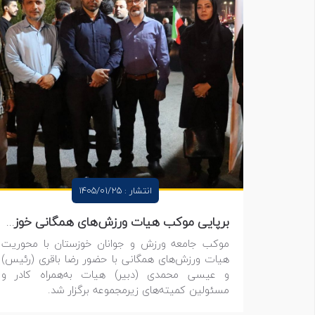
انتشار : 1405/01/25
برپایی موکب هیات ورزش‌های همگانی خوزستان در اربعین شهادت امام خامنه‌ای (ره)
موکب جامعه ورزش و جوانان خوزستان با محوریت
هیات ورزش‌های همگانی با حضور رضا باقری (رئیس)
و عیسی محمدی (دبیر) هیات به‌همراه کادر و
مسئولین کمیته‌های زیرمجموعه برگزار شد.