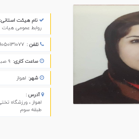
نام هیئت استانی:
روابط عمومی هیات 
تلفن :
9050131077
ساعت کاری:
۹ صبح الی ۱۷
شهر:
اهواز
آدرس :
اهواز ، ورزشگاه تخت
طبقه سوم