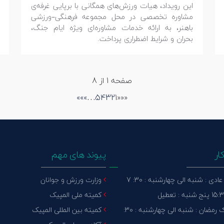
این رویداد، هیات ورزش‌های همگانی با برپایی غرفه‌ی
مشاوره تخصصی در محل مجموعه فرهنگی–ورزشی
باهنر، به ارائه خدمات مشاوره‌ای ویژه ایام جنگ،
بحران و شرایط اضطراری پرداخت.
صفحه 1 از 8
»»
»
…
5
4
3
2
1
«
««
ار
پیوند های مهم
دی : شنبه الی چهارشنبه : 30: 7
وزارت ورزش و جوانان
کمیته ملی المپیک
ماه مبارک رمضان : شنبه الی چهارشنبه : 30:
کمیته بین المللی المپیک