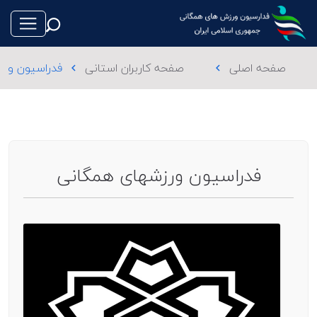
صفحه اصلی
صفحه کاربران استانی
فدراسیون ورز
chevron_left
chevron_left
طناب بازی
فوتبال
فدراسیون ورزشهای همگانی
والیبال
تکواندو