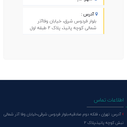
آدرس :
بلوار فردوس شرق،‌ خیابان وفاآذر
شمالی کوچه پانیذ،‌ پلاک 2 طبقه اول
اطلاعات تماس
آدرس: تهران ، فلکه دوم صادقیه،بلوار فردوس شرقی،خیابان وفا آذر شمالی
نبش کوچه پانیذ،پلاک 2