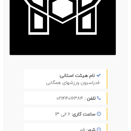
نام هیئت استانی:
فدراسیون ورزشهای همگانی
تلفن :
02144016384
ساعت کاری:
6 الی 13
شهر:
قم