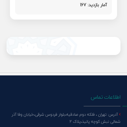
آمار بازدید:
167
اطلاعات تماس
آدرس: تهران ، فلکه دوم صادقیه،بلوار فردوس شرقی،خیابان وفا آذر
شمالی نبش کوچه پانیذ،پلاک 2