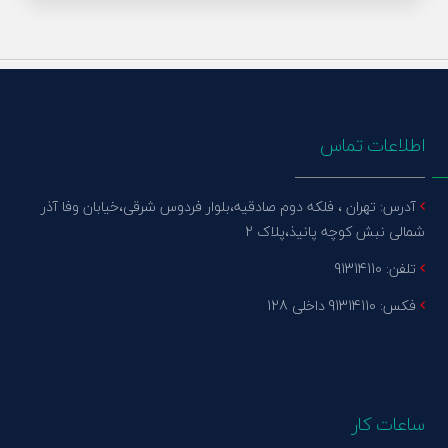
اطلاعات تماس
آدرس: تهران ، فلکه دوم صادقیه،بلوار فردوس شرقی،خیابان وفا آذر
شمالی نبش کوچه پانیذ،پلاک 2
تلفن: 91314110
فکس: 91314110 داخلی 128
ساعات کار