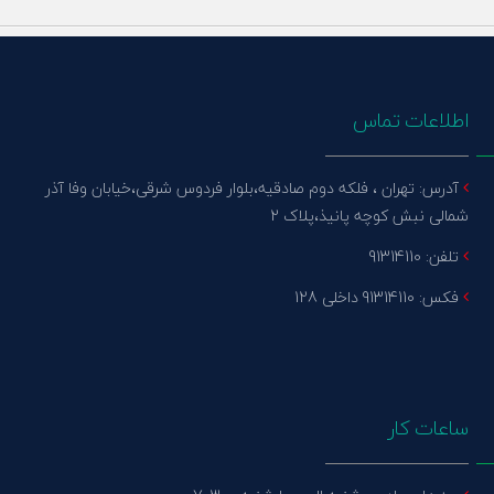
اطلاعات تماس
آدرس: تهران ، فلکه دوم صادقیه،بلوار فردوس شرقی،خیابان وفا آذر
شمالی نبش کوچه پانیذ،پلاک 2
تلفن: 91314110
فکس: 91314110 داخلی 128
ساعات کار