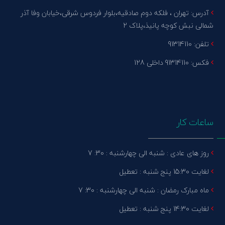
آدرس: تهران ، فلکه دوم صادقیه،بلوار فردوس شرقی،خیابان وفا آذر
شمالی نبش کوچه پانیذ،پلاک 2
تلفن: 91314110
فکس: 91314110 داخلی 128
ساعات کار
روز های عادی : شنبه الی چهارشنبه : 30: 7
لغایت 15:30 پنج شنبه : تعطیل
ماه مبارک رمضان : شنبه الی چهارشنبه : 30: 7
لغایت 14:30 پنج شنبه : تعطیل