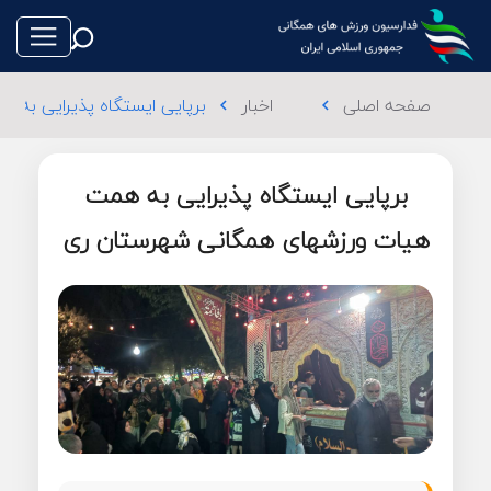
صفحه اصلی
اخبار
برپایی ایستگاه پذیرایی به
chevron_left
chevron_left
برپایی ایستگاه پذیرایی به همت
طناب بازی
هیات ورزشهای همگانی شهرستان ری
فوتبال
والیبال
تکواندو