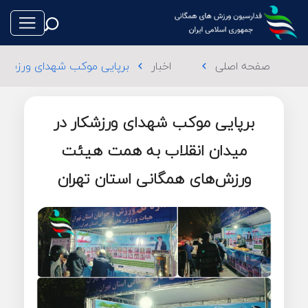
صفحه اصلی
اخبار
برپایی موکب شهدای ورزشکار
chevron_left
chevron_left
برپایی موکب شهدای ورزشکار در
طناب بازی
میدان انقلاب به همت هیئت
ورزش‌های همگانی استان تهران
فوتبال
والیبال
تکواندو