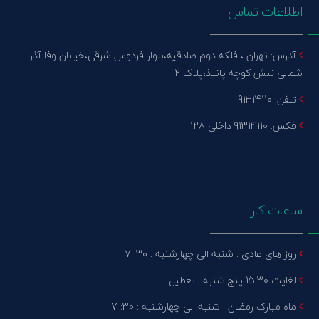
اطلاعات تماس
آدرس: تهران ، فلکه دوم صادقیه،بلوار فردوس شرقی،خیابان وفا آذر
شمالی نبش کوچه پانیذ،پلاک 2
تلفن: 91314110
فکس: 91314110 داخلی 128
ساعات کار
روز های عادی : شنبه الی چهارشنبه : 30: 7
لغایت 15:30 پنج شنبه : تعطیل
ماه مبارک رمضان : شنبه الی چهارشنبه : 30: 7