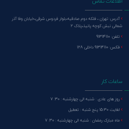
اطلاعات تماس
آدرس: تهران ، فلکه دوم صادقیه،بلوار فردوس شرقی،خیابان وفا آذر
شمالی نبش کوچه پانیذ،پلاک 2
تلفن: 91314110
فکس: 91314110 داخلی 128
ساعات کار
روز های عادی : شنبه الی چهارشنبه : 30: 7
لغایت 15:30 پنج شنبه : تعطیل
ماه مبارک رمضان : شنبه الی چهارشنبه : 30: 7