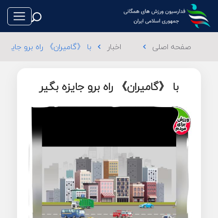
صفحه اصلی
اخبار
با 《گامیران》 راه برو جایزه ب
chevron_left
chevron_left
با 《گامیران》 راه برو جایزه بگیر
طناب بازی
فوتبال
والیبال
تکواندو