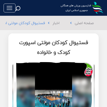
صفحه اصلی
اخبار
فستیوال کودکان مولتی اسپو
chevron_left
chevron_left
فستیوال کودکان مولتی اسپورت
طناب بازی
کودک و خانواده
فوتبال
والیبال
تکواندو