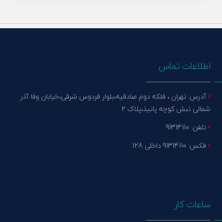
اطلاعات تماس
آدرس: تهران ، فلکه دوم صادقیه،بلوار فردوس شرقی،خیابان وفا آذر
شمالی نبش کوچه پانیذ،پلاک 2
تلفن: 91314110
فکس: 91314110 داخلی 128
ساعات کار